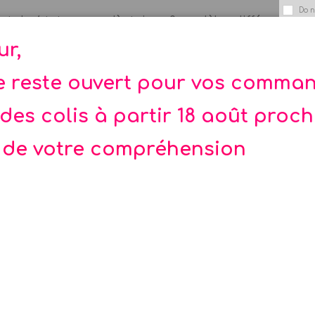
Do n
et de 6 tatoos en alèatoire - 2 modèles différents
a fée
ur,
fée...
te reste ouvert pour vos comma
des colis à partir 18 août proc
 de votre compréhension