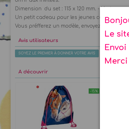
offrir aux invitées.
Dimension du set : 115 x 120 mm. - Vente par s
Un petit cadeau pour les jeunes cavalières ! L
Bonjo
Vous préfferez un modèle, envoyez un mail à la 
Le si
Avis utilisateurs
Envoi 
SOYEZ LE PREMIER À DONNER VOTRE AVIS
Merci
A découvrir
-15%