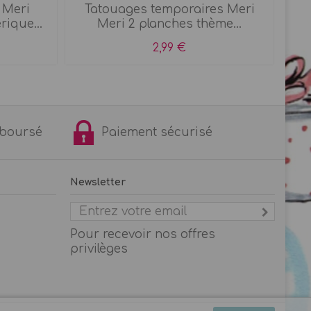
i Meri
Tatouages temporaires Meri
Lav
rique...
Meri 2 planches thème...
2,99 €
remboursé
Paiement sécurisé
Newsletter
Pour recevoir nos offres
privilèges