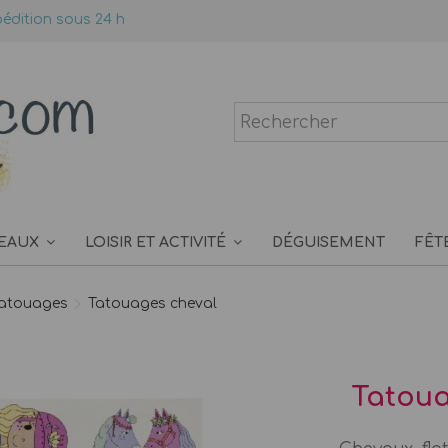
édition sous 24 h
EAUX
LOISIR ET ACTIVITÉ
DÉGUISEMENT
FÊT
tatouages
Tatouages cheval
Tatoua