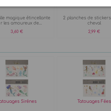
 rebondissante cheval
25 autocollants cheval
le magique étincellante
2 planches de sticker
r les amoureux de...
cheval
3,60 €
2,99 €
atouages Sirénes
Tatouages Fées