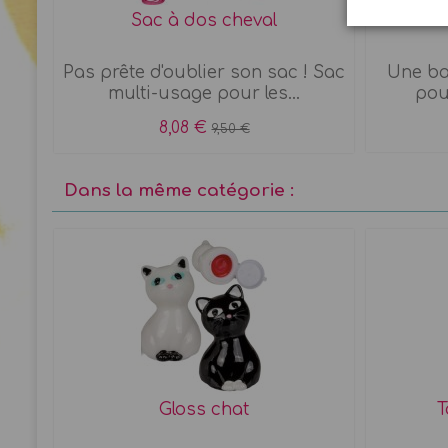
Sac à dos cheval
Balle
Pas prête d'oublier son sac ! Sac
Une bal
multi-usage pour les...
pou
8,08 €
9,50 €
Dans la même catégorie :
Gloss chat
T