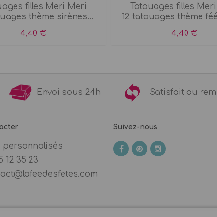
ages filles Meri Meri
Tatouages filles Mer
ouages thème sirènes...
12 tatouages thème féé
4,40 €
4,40 €
9€
Envoi sous 24h
Satisfait ou 
acter
Suivez-nous
s personnalisés
5 12 35 23
tact@lafeedesfetes.com