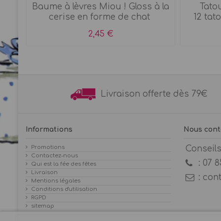
Baume à lèvres Miou ! Gloss à la
Tatou
es
cerise en forme de chat
12 tat
2,45 €
Livraison offerte dès 7
Informations
Nous cont
Promotions
Conseil
Contactez-nous
:
07 8
Qui est la fée des fêtes
Livraison
:
con
Mentions légales
Conditions d'utilisation
RGPD
sitemap