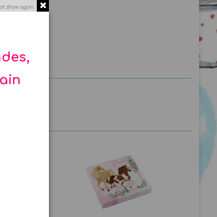
ot show again.
ndes,
hain