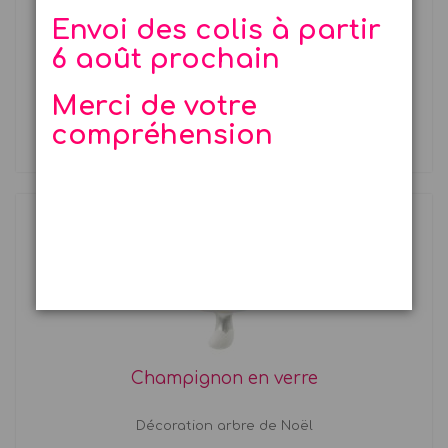
Envoi des colis à partir
6 août prochain
Serviettes champignon détails dorés
Merci de votre
16 serviettes en papier découpe...
compréhension
4,25 €
Champignon en verre
Décoration arbre de Noël