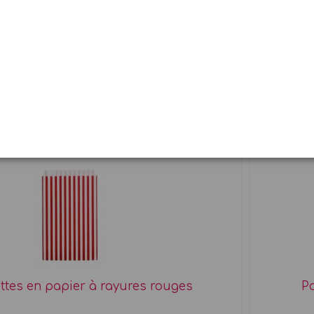
ettes à fond plat rayées bleu
x jolis sachets en papier bicolore
2,25 €
ttes en papier à rayures rouges
Po