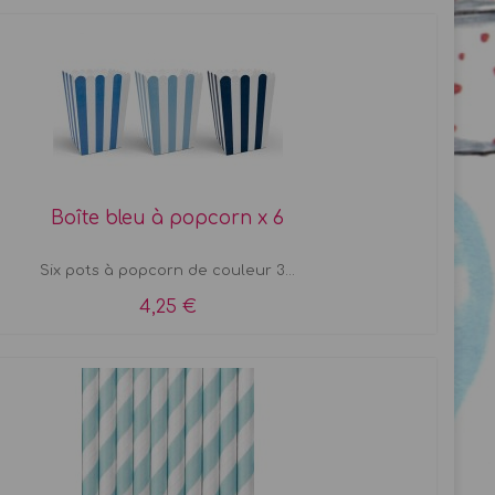
Boîte bleu à popcorn x 6
Six pots à popcorn de couleur 3...
4,25 €