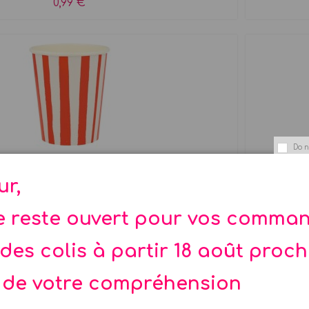
0,99 €
Do n
 Gobelets rayures rouges
ur,
eri Meri ... 8 Gobelets jetable...
te reste ouvert pour vos comma
6,99 €
des colis à partir 18 août proc
 de votre compréhension