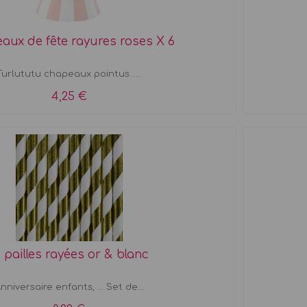
aux de fête rayures roses X 6
Turlututu chapeaux pointus......
4,25 €
0 pailles rayées or & blanc
nniversaire enfants, ... Set de...