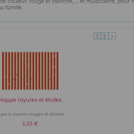
e couleur rouge et blanche, ... et multicolore, pour 
la famille.
1
2
Nappe rayures et étoiles
pe à rayures rouges et étoiles...
5,55 €