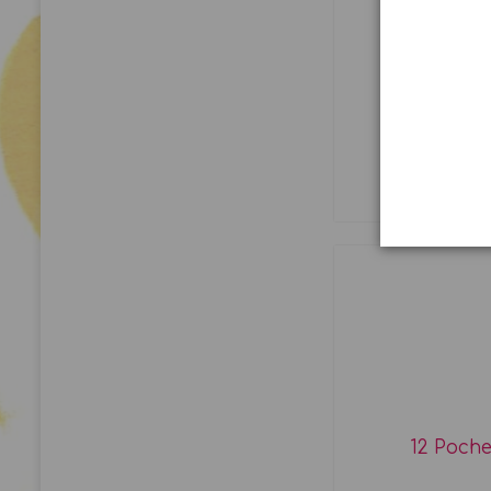
Poch
Di
12 Poche