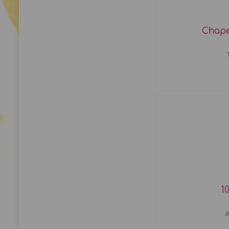
Chape
1
A