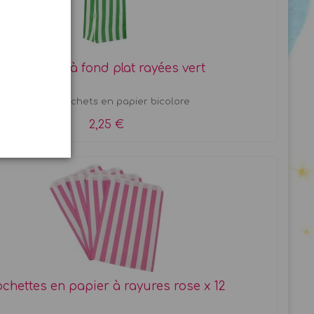
Pochettes à fond plat rayées vert
Dix jolis sachets en papier bicolore
2,25 €
chettes en papier à rayures rose x 12