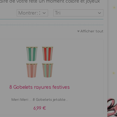
faire de votre fête un moment coloré et joyeux
Afficher tout
8 Gobelets rayures festives
Meri Meri ... 8 Gobelets jetable...
6,99 €