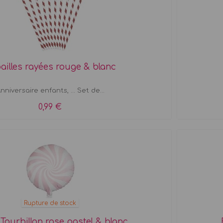
pailles rayées rouge & blanc
nniversaire enfants, ... Set de...
0,99 €
Rupture de stock
 Tourbillon rose pastel & blanc