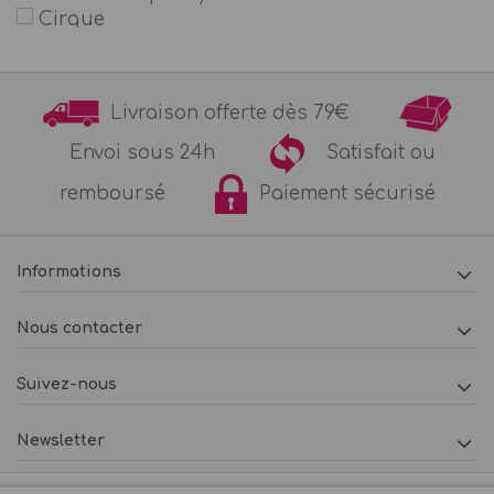
Cirque
couleur pastel
Course automobile - Voiture ancienne
Cow-Boy
Livraison offerte dès 79€
Danseuse et Ballerine
Dinosaure
Envoi sous 24h
Satisfait ou
Foot
remboursé
Paiement sécurisé
Fruits
Fée et elfe
Harry Potter & Sorcier
Insectes
Informations
Kermesse - Fête foraine
Licorne
Nous contacter
Magie
Papillon
Suivez-nous
Petits explorateurs
Petits scientifiques
Newsletter
Pirates & Marins
Police