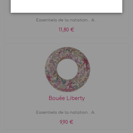
Brassards Liberty
Essentiels de la natation... A...
11,80 €
Bouée Liberty
Essentiels de la natation... A...
9,90 €