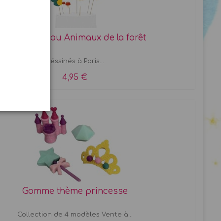
Pics à gâteau Animaux de la forêt
Déssinés à Paris...
4,95 €
Gomme thème princesse
Collection de 4 modèles Vente à...