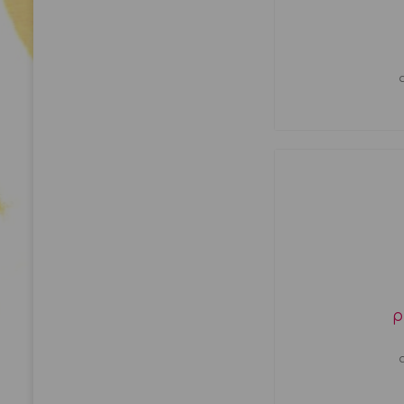
a
p
a