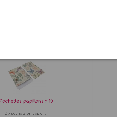
Ballon vert foncé
Set de 10 et 50 ballons......
1,90 €
Pochettes papillons x 10
Dix sachets en papier ...