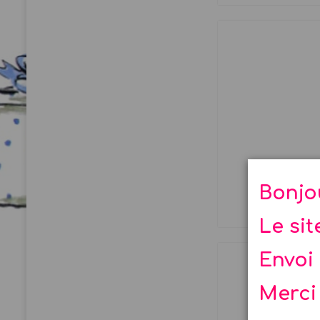
an
Bonjo
Le si
Envoi 
Merci