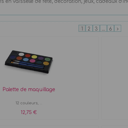
s en vaisselle de fête, décoration, jeux, cadeaux d'invi
1
2
3
...
6
Palette de maquillage
12 couleurs, ...
12,75 €