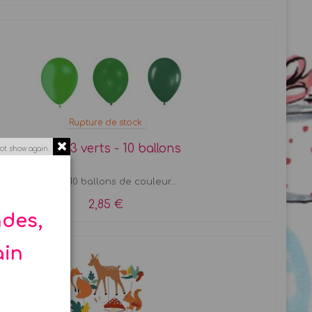
Rupture de stock
Ballon 3 verts - 10 ballons
ot show again.
Set de 10 ballons de couleur...
2,85 €
ndes,
ain