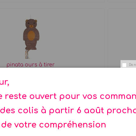
pinata ours à tirer
Do n
imation pinata ours brun MLD......
ur,
22,90 €
te reste ouvert pour vos comma
des colis à partir 6 août proch
 de votre compréhension