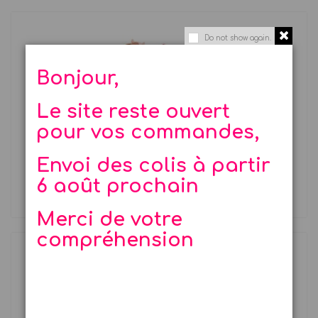
Do not show again.
Bonjour,
Le site reste ouvert
pour vos commandes,
Jeu de croquet animaux de la ferme
Envoi des colis à partir
Jeu d'extérieur en bois à la...
6 août prochain
16,90 €
Merci de votre
compréhension