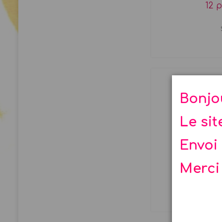
12 p
Bonjo
Le si
Envoi 
Merci