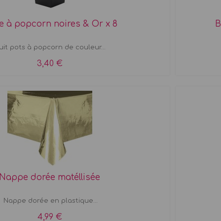
e à popcorn noires & Or x 8
B
uit pots à popcorn de couleur...
3,40 €
Nappe dorée matéllisée
Nappe dorée en plastique...
4,99 €