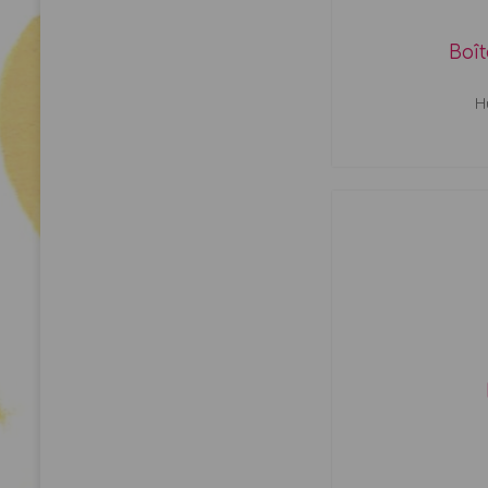
Boît
H