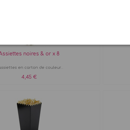
Assiettes noires & or x 8
assiettes en carton de couleur...
4,45 €