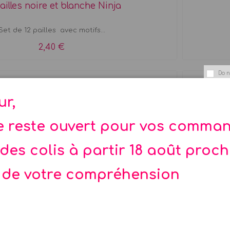
ailles noire et blanche Ninja
Set de 12 pailles avec motifs...
2,40 €
Do n
-40%
ur,
te reste ouvert pour vos comma
des colis à partir 18 août proc
Assiettes Ninja x 8
 de votre compréhension
8 assiettes thème Ninja de...
2,87 €
4,79 €