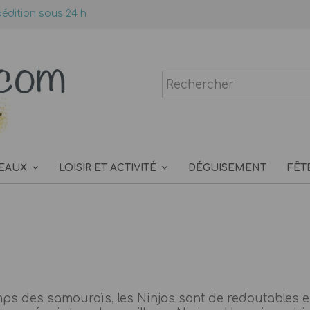
édition sous 24 h
EAUX
LOISIR ET ACTIVITÉ
DÉGUISEMENT
FÊT
s des samouraïs, les Ninjas sont de redoutables esp