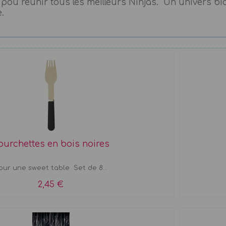
e pou réunir tous les meilleurs Ninjas. Un univers bi
.
ourchettes en bois noires
our une sweet table Set de 8...
2,45 €