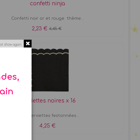
confetti ninja
Confetti noir or et rouge thème...
2,23 €
4,45 €
ot show again.
ndes,
hain
Serviettes noires x 16
Seize serviettes festonnées...
4,25 €