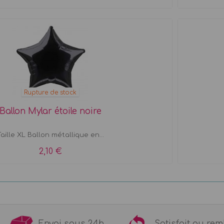
Rupture de stock
Ballon Mylar étoile noire
aille XL Ballon métallique en...
2,10 €
9€
Envoi sous 24h
Satisfait ou 