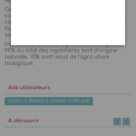
Mode d'utilisation :
Ce maquillage s'utilise avec de l'eau et
s'applique sur la peau à l'aide du pinceau
cosmétique fourni. Le démaquillage s'effectue
facilement avec de l'eau tiède et un peu de
savon.
Ingrédients issus de l’agriculture biologique.
99% du total des ingrédients sont d’origine
naturelle, 10% sont issus de l’agriculture
biologique.
Avis utilisateurs
SOYEZ LE PREMIER À DONNER VOTRE AVIS
A découvrir