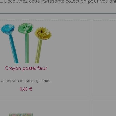
.. Découvrez cette ravissante collection pour vos ann
Crayon pastel fleur
Un crayon à papier gomme...
0,60 €