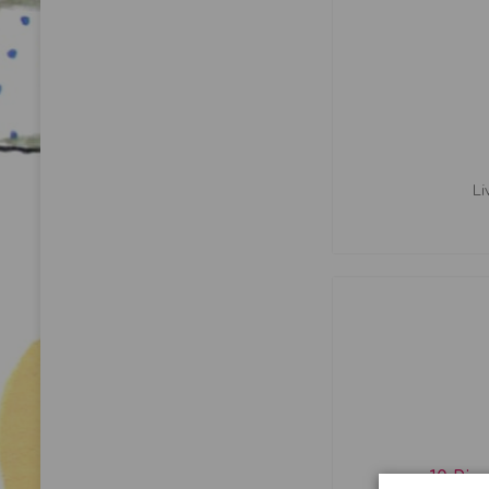
Li
10 Pic