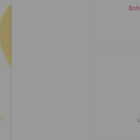
Boît
E