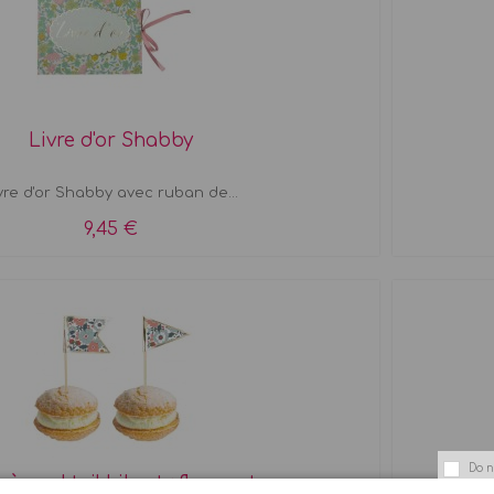
Livre d'or Shabby
vre d'or Shabby avec ruban de...
9,45 €
Do n
s à cocktail Liberty fleurs et or