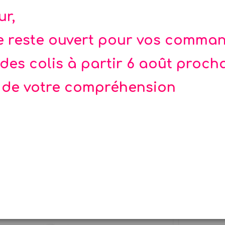
ur,
corez vos cupcakes et gâteaux...
2,50 €
te reste ouvert pour vos comma
des colis à partir 6 août proch
 de votre compréhension
ettes Liberty Fleurs et or x 16
Seize serviettes jetables...
3,90 €