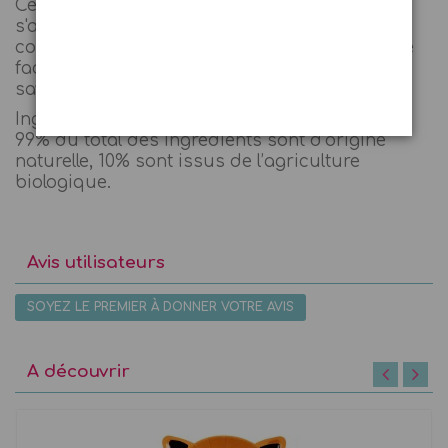
Ce maquillage s'utilise avec de l'eau et
s'applique sur la peau à l'aide du pinceau
cosmétique fourni. Le démaquillage s'effectue
facilement avec de l'eau tiède et un peu de
savon.
Ingrédients issus de l’agriculture biologique.
99% du total des ingrédients sont d’origine
naturelle, 10% sont issus de l’agriculture
biologique.
Avis utilisateurs
SOYEZ LE PREMIER À DONNER VOTRE AVIS
A découvrir