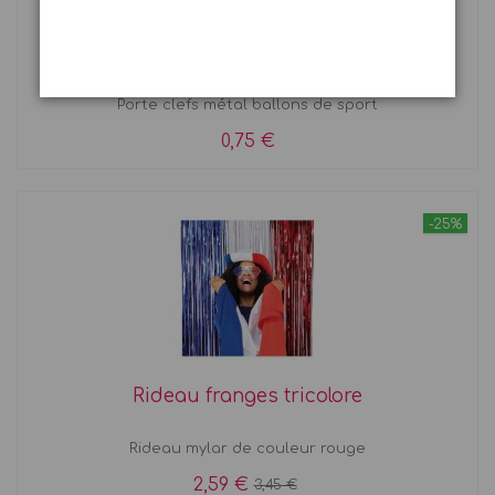
Porte clés ballons
Porte clefs métal ballons de sport
0,75 €
-25%
Rideau franges tricolore
Rideau mylar de couleur rouge
2,59 €
3,45 €