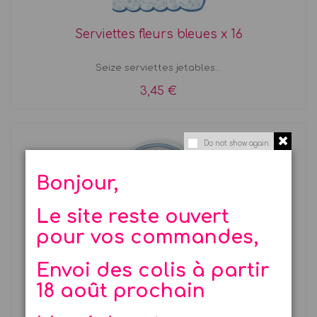
Serviettes fleurs bleues x 16
Seize serviettes jetables...
3,45 €
Do not show again.
Bonjour,
Le site reste ouvert
pour vos commandes,
Petites assiettes fleurs bleues x 8
Envoi des colis à partir
18 août prochain
8 assiettes en carton de couleur...
3,25 €