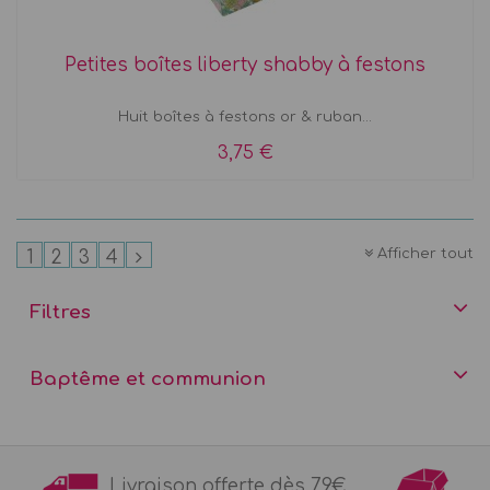
Petites boîtes liberty shabby à festons
Huit boîtes à festons or & ruban...
3,75 €
Afficher tout
1
2
3
4
Filtres
Baptême et communion
Livraison offerte dès 79€