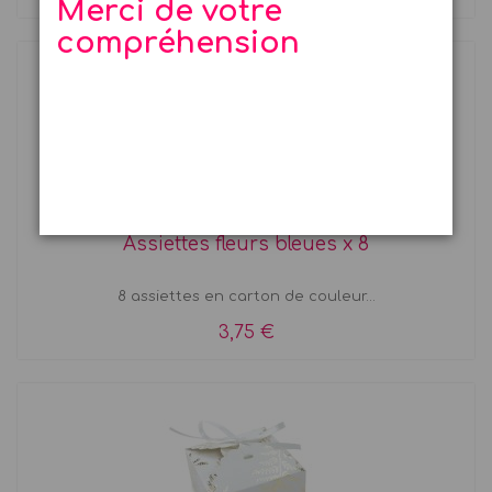
Merci de votre
compréhension
Assiettes fleurs bleues x 8
8 assiettes en carton de couleur...
3,75 €