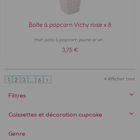
Boîte à popcorn Vichy rose x 8
Huit pots à popcorn jaune or et...
3,75 €
Afficher tout
1
2
3
...
6
Filtres
Caissettes et décoration cupcake
Genre