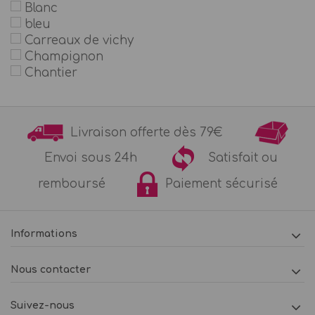
Blanc
bleu
Carreaux de vichy
Champignon
Chantier
Chevaliers et dragons
Chevaux et poneys
Cirque
Livraison offerte dès 79€
Couleur fluo
couleur pastel
Envoi sous 24h
Satisfait ou
Course automobile - Voiture ancienne
remboursé
Paiement sécurisé
Cow-Boy
Cygne
Danseuse et Ballerine
Dinosaure
Informations
Fleurs et or
Foot
Nous contacter
Fée et elfe
Harry Potter & Sorcier
Suivez-nous