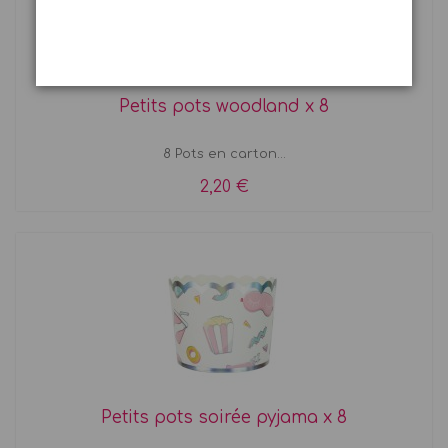
Petits pots woodland x 8
8 Pots en carton...
2,20 €
Petits pots soirée pyjama x 8