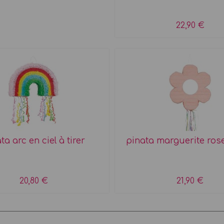
22,90 €
ta arc en ciel à tirer
pinata marguerite rose
20,80 €
21,90 €