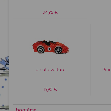
24,95 €
pinata voiture
Pina
19,95 €
baptême, ...