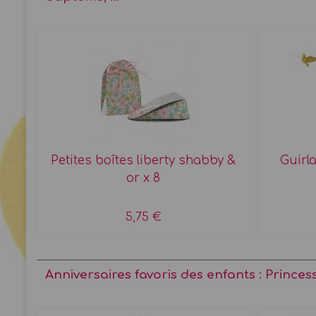
Petites boîtes liberty shabby &
Guirl
or x 8
5,75 €
Anniversaires favoris des enfants : Princes