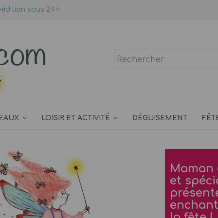
édition sous 24 h
EAUX
LOISIR ET ACTIVITÉ
DÉGUISEMENT
FÊT
Maman c
et spéci
présent
enchante
la fête !