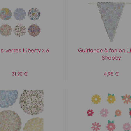
s-verres Liberty x 6
Guirlande à fanion L
Shabby
31,90 €
4,95 €