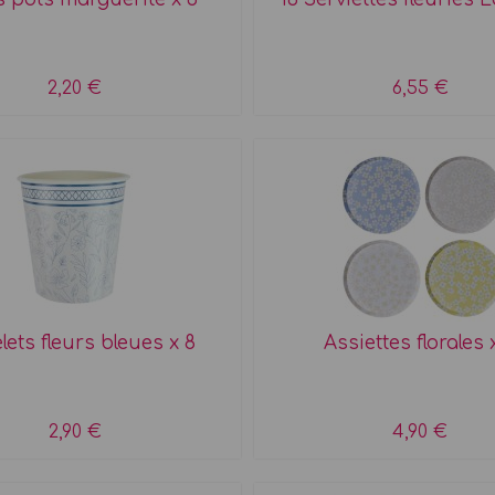
2,20 €
6,55 €
lets fleurs bleues x 8
Assiettes florales 
2,90 €
4,90 €