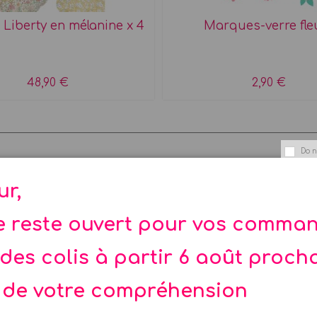
 Liberty en mélanine x 4
Marques-verre fle
48,90 €
2,90 €
Do n
ur,
te reste ouvert pour vos comma
des colis à partir 6 août proch
 de votre compréhension
d'or fleurs bleues & or
Etiquettes Merci Libert