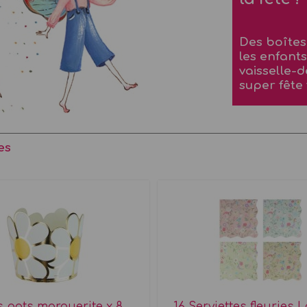
Des boîtes 
les enfants,
vaisselle-d
super fête 
es
s pots marguerite x 8
16 Serviettes fleuries 