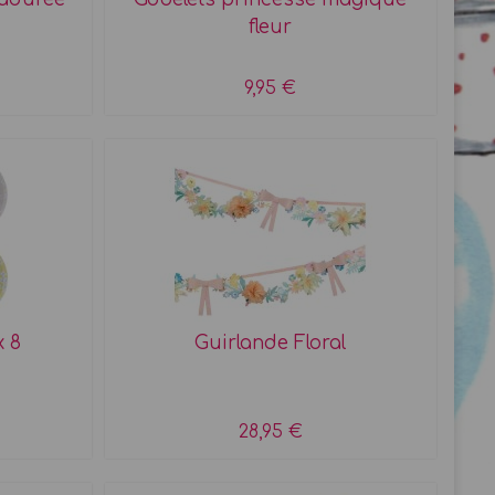
fleur
9,95 €
x 8
Guirlande Floral
28,95 €