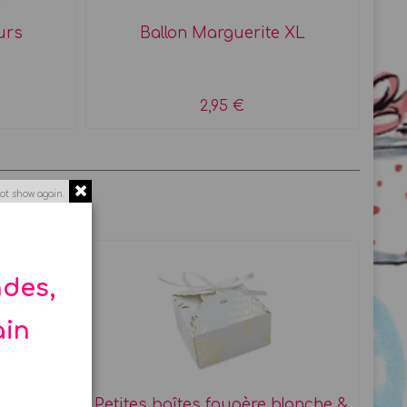
urs
Ballon Marguerite XL
2,95 €
ot show again.
ndes,
ain
y shabby
Petites boîtes fougère blanche &