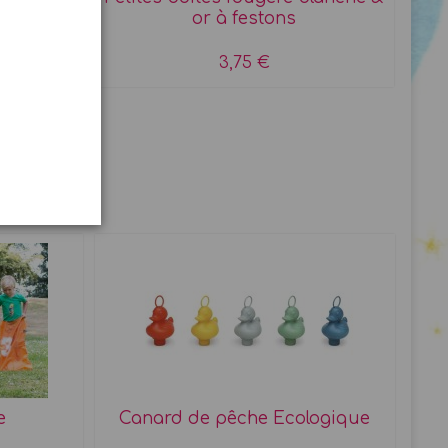
or à festons
3,75 €
e
Canard de pêche Ecologique