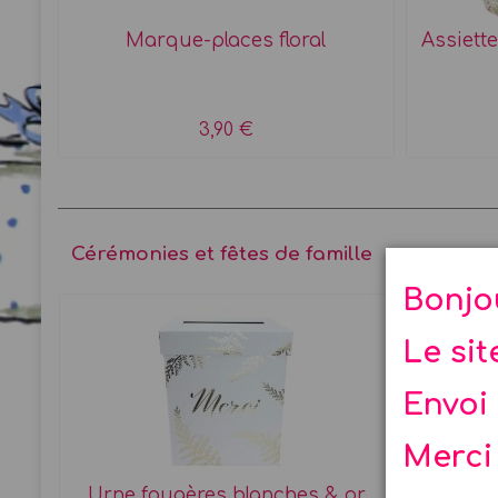
Marque-places floral
Assiette
3,90 €
Cérémonies et fêtes de famille
Bonjo
Le si
Envoi 
Merci
Urne fougères blanches & or
Livre 