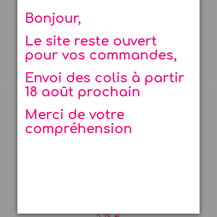
Bonjour,
Etiquettes Merci fleurs bleues
Le site reste ouvert
pour vos commandes,
10 étiquettes cadeaux...
2,85 €
Envoi des colis à partir
18 août prochain
Merci de votre
compréhension
Marque-place fleurs bleues x 8
Chevalets de table festonnés