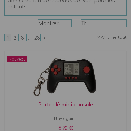
une sélection de cadeaux de Noël pour les
enfants.
Montrer: 24
Tri
Afficher tout
1
2
3
...
23
Nouveau
Porte clé mini console
Play again...
5,90 €