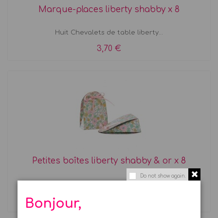
Marque-places liberty shabby x 8
Huit Chevalets de table liberty...
3,70 €
Petites boîtes liberty shabby & or x 8
Do not show again.
8 jolies boîtes cartonnées...
5,75 €
Bonjour,