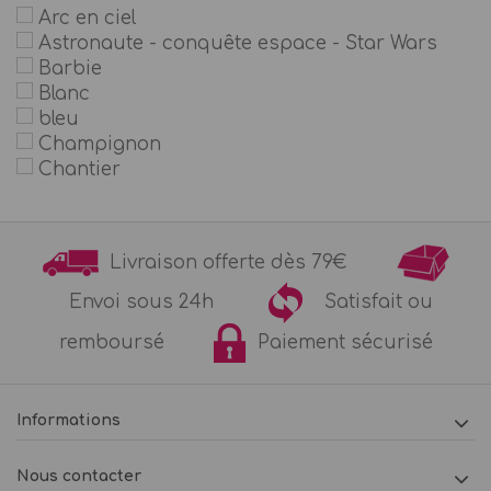
Arc en ciel
Astronaute - conquête espace - Star Wars
Barbie
Blanc
bleu
Champignon
Chantier
Chat
Chevaliers et dragons
Chevaux et poneys
Livraison offerte dès 79€
Cirque
Couleur fluo
Envoi sous 24h
Satisfait ou
couleur pastel
remboursé
Paiement sécurisé
Course automobile - Voiture ancienne
Cow-Boy
Cygne
Danseuse et Ballerine
Informations
Dinosaure
Foot
Nous contacter