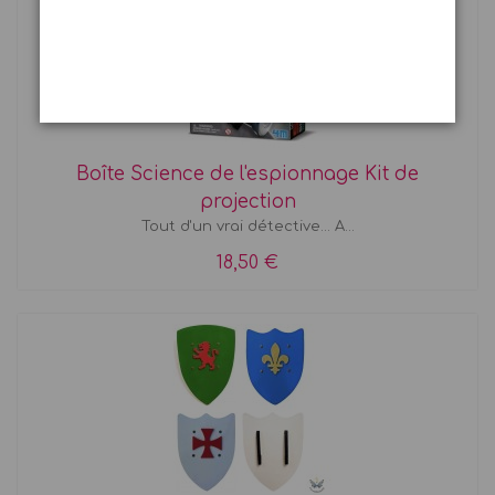
Boîte Science de l'espionnage Kit de
projection
Tout d'un vrai détective... A...
18,50 €