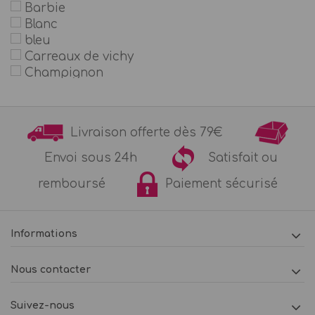
Barbie
Blanc
bleu
Carreaux de vichy
Champignon
Chantier
Chat
Chevaliers et dragons
Livraison offerte dès 79€
Chevaux et poneys
Cirque
Envoi sous 24h
Satisfait ou
Collection noeuds
remboursé
Paiement sécurisé
Couleur fluo
couleur pastel
Course automobile - Voiture ancienne
Cow-Boy
Informations
Cygne
Danseuse et Ballerine
Nous contacter
Dinosaure
Fleurs et or
Suivez-nous