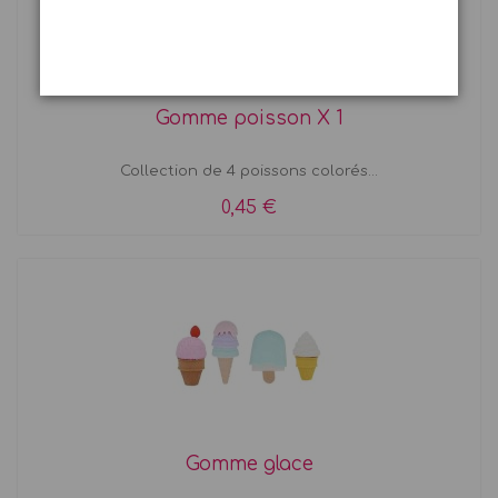
Gomme poisson X 1
Collection de 4 poissons colorés...
0,45 €
Gomme glace