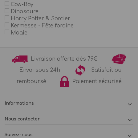
Cow-Boy
Dinosaure
Harry Potter & Sorcier
Kermesse - Fête foraine
Magie
Maîtresse - Ecole
Petits explorateurs
Petits scientifiques
Livraison offerte dès 79€
Pirates & Marins
Police
Envoi sous 24h
Satisfait ou
Sirène
remboursé
Paiement sécurisé
Soirée Pyjama
Super héros et super héroïnes
Tropical
Vert
Informations
Nous contacter
Suivez-nous