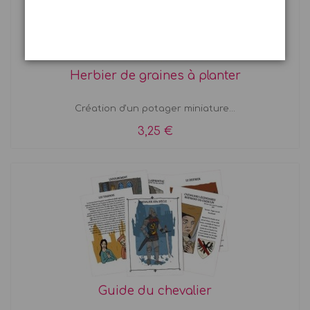
Herbier de graines à planter
Création d'un potager miniature...
3,25 €
Guide du chevalier