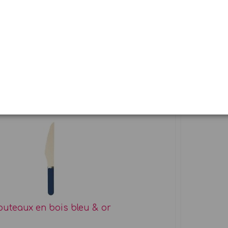
10 ballon mix bleus
kit Po
10 ballons biodégradables...
4,95 €
outeaux en bois bleu & or