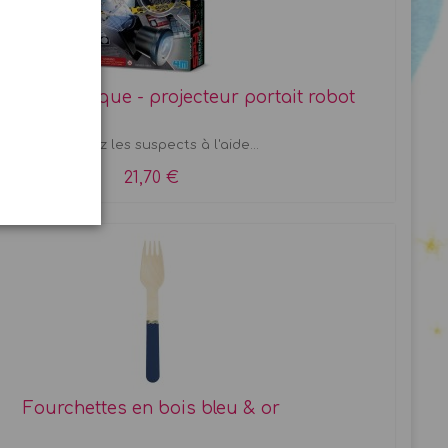
lice Scientifique - projecteur portait robot
Identifiez les suspects à l'aide...
21,70 €
Fourchettes en bois bleu & or