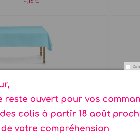
4,15 €
Do n
Nappe bleue
ur,
Nappe unie ...
te reste ouvert pour vos comma
2,99 €
des colis à partir 18 août proc
 de votre compréhension