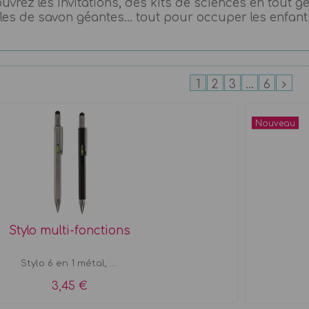
uvrez les invitations, des kits de sciences en tout g
es de savon géantes... tout pour occuper les enfan
1
2
3
...
6
Nouveau
Stylo multi-fonctions
Stylo 6 en 1 métal, ....
3,45 €