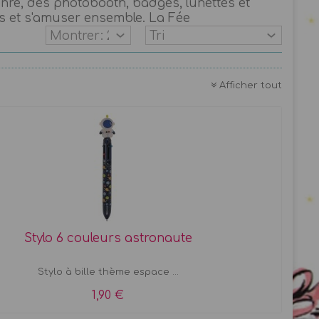
enre, des photobooth, badges, lunettes et
ts et s'amuser ensemble. La Fée
Afficher tout
Stylo 6 couleurs astronaute
Stylo à bille thème espace ...
1,90 €