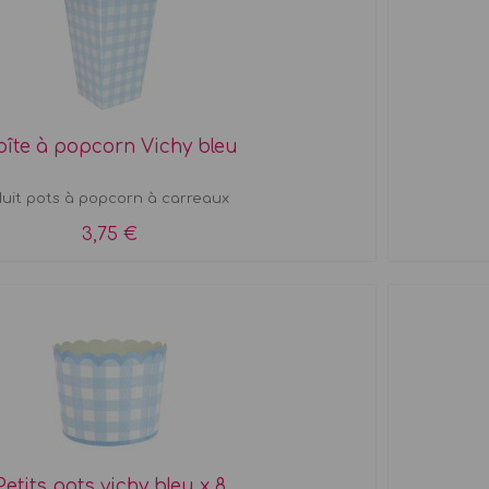
oîte à popcorn Vichy bleu
uit pots à popcorn à carreaux
3,75 €
Petits pots vichy bleu x 8