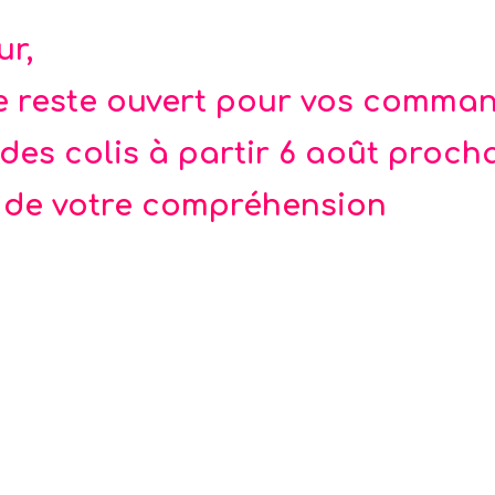
e 2 feuillets
ur,
te reste ouvert pour vos comma
des colis à partir 6 août proch
 de votre compréhension
ougie Arc en Ciel XL
Planeur licorne