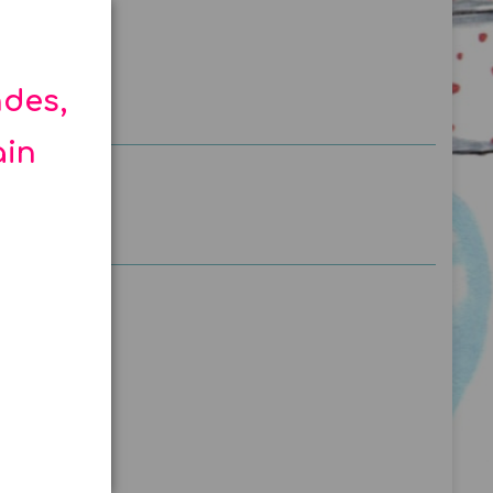
ndes,
ain