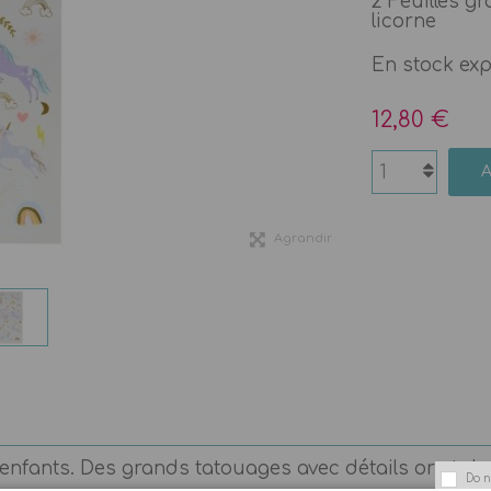
2 Feuilles g
licorne
En stock ex
12,80 €
Agrandir
fants. Des grands tatouages avec détails or et de jol
Do n