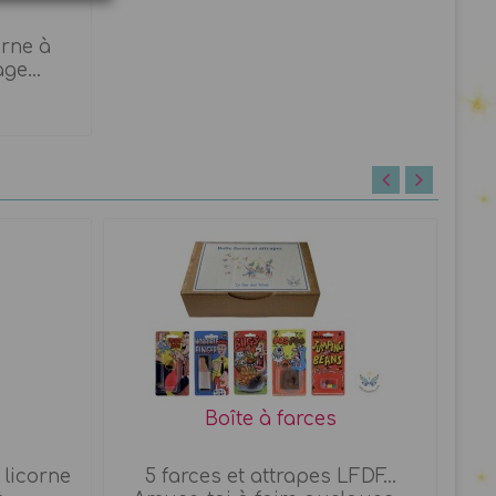
orne à
ge...
Boîte à farces
 licorne
5 farces et attrapes LFDF...
J