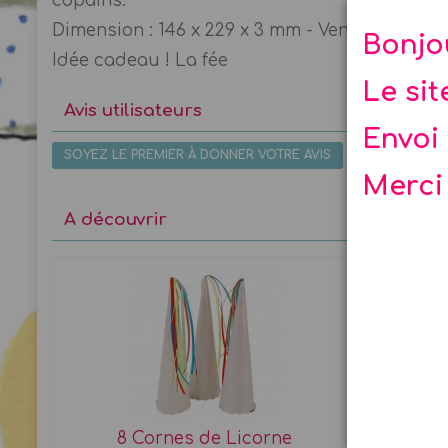
copains.
Dimension : 146 x 229 x 3 mm - Vente par set d
Bonjo
Idée cadeau ! La fée
Le si
Avis utilisateurs
Envoi 
SOYEZ LE PREMIER À DONNER VOTRE AVIS
Merci
A découvrir
8 Cornes de Licorne
1 B