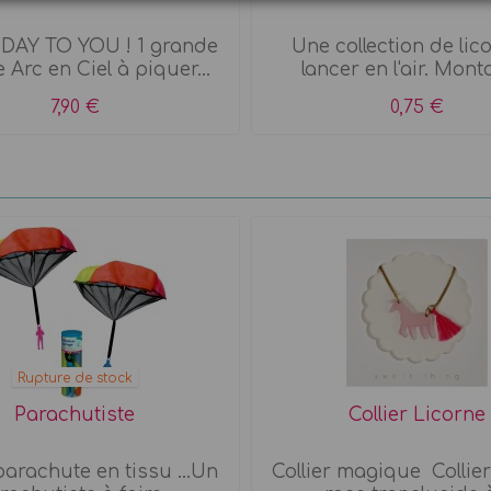
DAY TO YOU ! 1 grande
Une collection de lic
 Arc en Ciel à piquer...
lancer en l'air. Monta
7,90 €
0,75 €
Rupture de stock
Parachutiste
Collier Licorne
arachute en tissu ...Un
Collier magique Collier