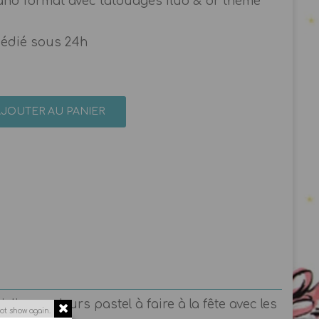
rand format avec tatouages fluo & or thème
pédié sous 24h
AJOUTER AU PANIER
ies couleurs pastel à faire à la fête avec les
ot show again.