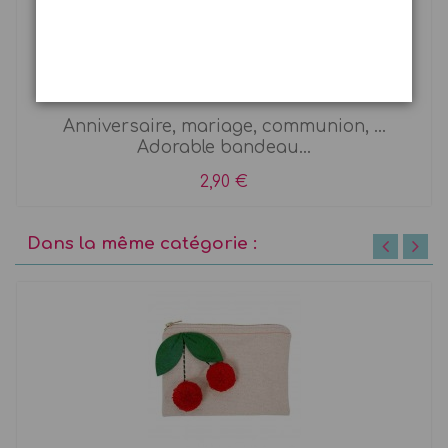
Bandeau à fleurs
Anniversaire, mariage, communion, ...
Adorable bandeau...
2,90 €
Dans la même catégorie :