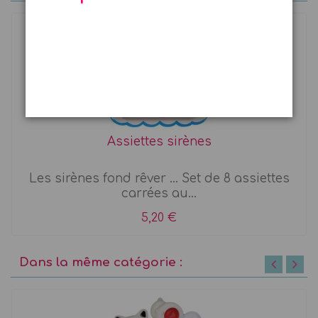
Assiettes sirènes
Les sirènes fond rêver ... Set de 8 assiettes
carrées au...
5,20 €
Dans la même catégorie :