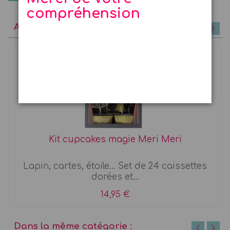
compréhension
A découvrir
Kit cupcakes magie Meri Meri
Lapin, cartes, étoile... Set de 24 caissettes
dorées et...
14,95 €
Dans la même catégorie :