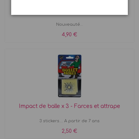
Boîte de chips sauteuses
Nouveauté...
4,90 €
Impact de balle x 3 - Farces et attrape
3 stickers.... A partir de 7 ans
2,50 €