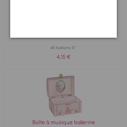
Ballons pastel x 40
40 ballons 5"
4,15 €
Boîte à musique ballerine