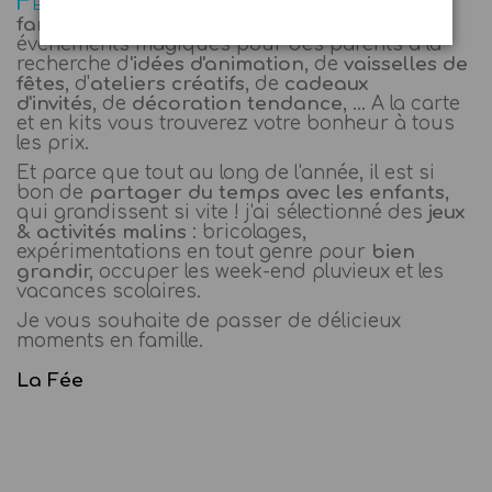
F
d’
anniversaires
,
mariages
,
fêtes de
ETES
famille
, j'ai concocté des
kits
pour rendre ces
événements magiques pour des parents à la
recherche d
'idées d'animation
, de
vaisselles de
fêtes
, d'
ateliers créatifs
, de
cadeaux
d'invités,
de
décoration tendance
, ... A la carte
et en kits vous trouverez votre bonheur à tous
les prix.
Et parce que tout au long de l'année, il est si
bon de
partager du temps avec les enfants
,
qui grandissent si vite ! j'ai sélectionné des
jeux
& activités malins
: bricolages,
expérimentations en tout genre pour
bien
grandir,
occuper les week-end pluvieux et les
vacances scolaires.
Je vous souhaite de passer de délicieux
moments en famille.
La Fée