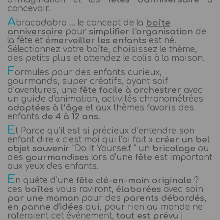
concevoir.
A
bracadabra … le concept de la
boîte
anniversaire
pour
simplifier l'organisation
de
la fête et
émerveiller les enfants
est né.
Sélectionnez votre boîte, choisissez le thème,
des petits plus et attendez le colis à la maison.
F
ormules pour des enfants curieux,
gourmands, super créatifs, ayant soif
d’aventures, une
fête facile à orchestrer
avec
un guide d'animation, activités chronométrées
adaptées à l’âge
et aux thèmes favoris des
enfants
de 4 à 12 ans
.
E
t Parce qu’il est si précieux d’entendre son
enfant dire « c’est moi qui l’ai fait »
créer un bel
objet souvenir
"Do It Yourself " un
bricolage
ou
des
gourmandises
lors d'une
fête
est important
aux yeux des enfants.
E
n quête d’une
fête clé-en-main originale
?
ces
boîtes
vous raviront,
élaborées
avec soin
par une maman
pour des
parents débordés,
en panne d'idées
qui, pour rien au monde ne
rateraient cet événement,
tout est prévu
!