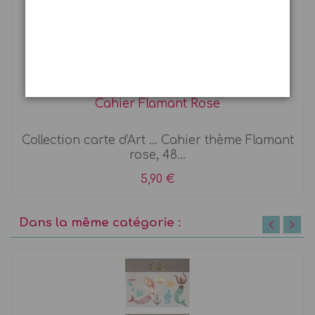
Cahier Flamant Rose
Collection carte d'Art ... Cahier thème Flamant
rose, 48...
5,90 €
Dans la même catégorie :