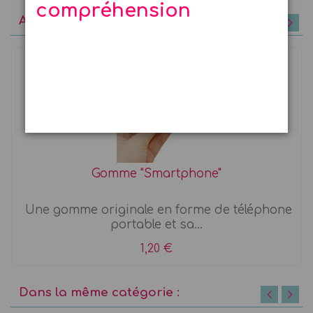
compréhension
A découvrir
Gomme "Smartphone"
Une gomme originale en forme de téléphone
portable et sa...
1,20 €
Dans la même catégorie :