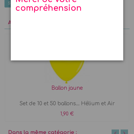
SOYEZ LE PREMIER À DONNER VOTRE AVIS
compréhension
A découvrir
Ballon jaune
Set de 10 et 50 ballons... Hélium et Air
1,90 €
Dans la même catégorie :