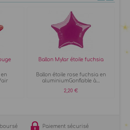
rouge
Ballon Mylar étoile fuchsia
Ba
 en
Ballon étoile rose fuchsia en
air
aluminiumGonflable à...
2,20 €
remboursé
Paiement sécurisé