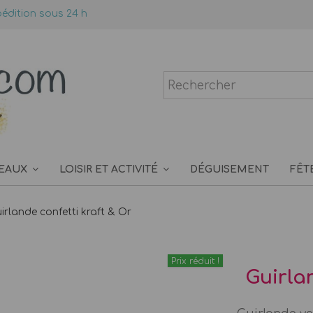
édition sous 24 h
EAUX
LOISIR ET ACTIVITÉ
DÉGUISEMENT
FÊT
irlande confetti kraft & Or
Prix réduit !
Guirla