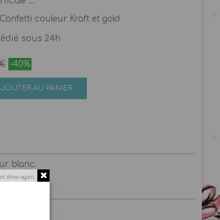
icale ...
onfetti couleur Kraft et gold
pédié sous 24h
 €
-40%
AJOUTER AU PANIER
ur blanc.
ot show again.