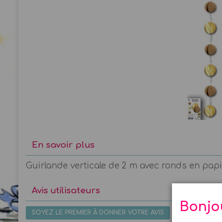
En savoir plus
Guirlande verticale de 2 m avec ronds en papie
Avis utilisateurs
Bonjo
SOYEZ LE PREMIER À DONNER VOTRE AVIS