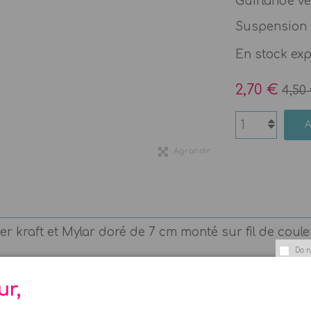
Guirlande vert
Suspension C
En stock ex
2,70 €
4,50
Agrandir
r kraft et Mylar doré de 7 cm monté sur fil de coule
Do n
ur,