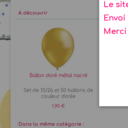
Le si
A découvrir
Envoi 
Merci
Ballon doré métal nacré
Vernis 
 8
Set de 10/2à et 50 ballons de
BIO et
couleur dorée
base d
1,90 €
Dans la même catégorie :