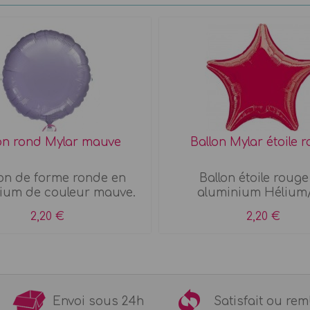
on rond Mylar mauve
Ballon Mylar étoile 
on de forme ronde en
Ballon étoile rouge
ium de couleur mauve.
aluminium Hélium/
2,20 €
2,20 €
9€
Envoi sous 24h
Satisfait ou 