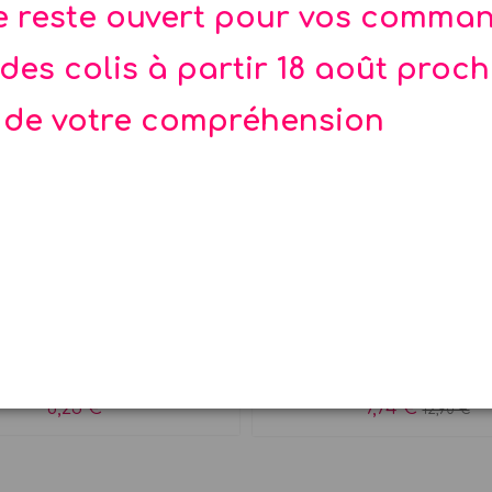
te reste ouvert pour vos comma
des colis à partir 18 août proc
 de votre compréhension
à ongles doré Bio namaki
Guirlande tassel or et
Meri Meri
 ludique ! Un vernis à
Guirlande métallique
'eau, sans solvant ni...
argent de 3 m avec 12
6,25 €
7,74 €
12,90 €