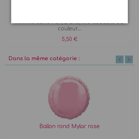
Gobelets kraft à étoiles
Anniversaire 1 an, 2 ans, ... 8 Gobelets de
couleur...
5,50 €
Dans la même catégorie :
Ballon rond Mylar rose