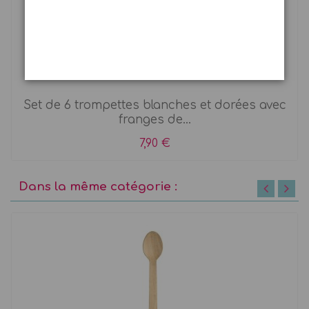
6 trompettes Or et Blanc
Set de 6 trompettes blanches et dorées avec
franges de...
7,90 €
Dans la même catégorie :