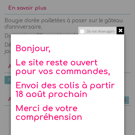
En savoir plus
Bougie dorée pailletées à poser sur le gâteau
d'anniversaire.
Do not show again.
Dimension : 7,5 cm - Vente à l'unité
Découvrez la décoration, la vaisselle, ... pour le
Bonjour,
jour J ! La Fée
Le site reste ouvert
Avis utilisateurs
pour vos commandes,
SOYEZ LE PREMIER À DONNER VOTRE AVIS
Envoi des colis à partir
18 août prochain
A découvrir
Merci de votre
compréhension