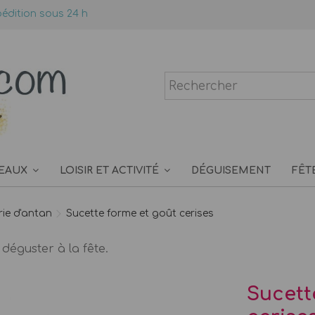
édition sous 24 h
EAUX
LOISIR ET ACTIVITÉ
DÉGUISEMENT
FÊT
ie d'antan
Sucette forme et goût cerises
déguster à la fête.
Sucett