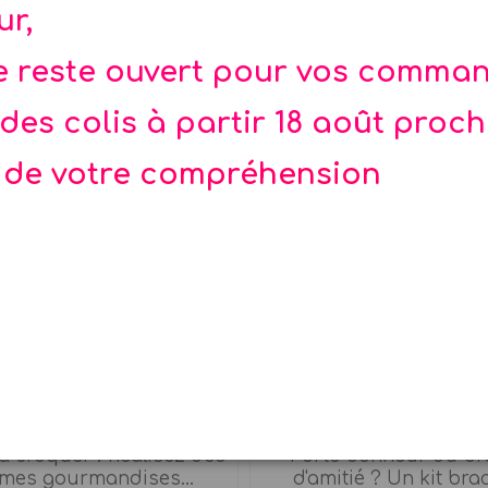
ur,
te reste ouvert pour vos comma
des colis à partir 18 août proc
 de votre compréhension
r créations gourmandes
Kit bracelet étoil
 à croquer ! Réalisez des
Porte bonheur ou br
mes gourmandises...
d'amitié ? Un kit brace