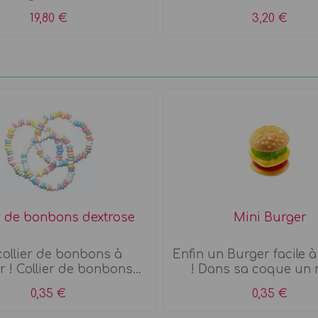
19,80 €
3,20 €
er de bonbons dextrose
Mini Burger
collier de bonbons à
Enfin un Burger facile 
 ! Collier de bonbons...
! Dans sa coque un m
0,35 €
0,35 €