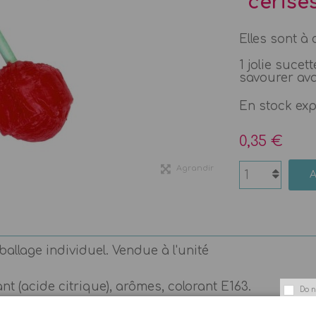
cerise
Elles sont à 
1 jolie suce
savourer ava
En stock ex
0,35 €
Agrandir
ballage individuel. Vendue à l'unité
nt (acide citrique), arômes, colorant E163.
Do n
que FIZZY.