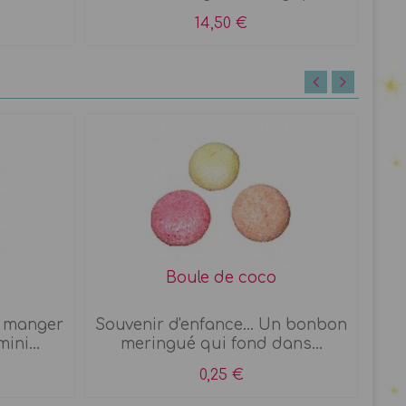
14,50 €
Boule de coco
Mi
à manger
Souvenir d'enfance... Un bonbon
ini...
meringué qui fond dans...
a
0,25 €