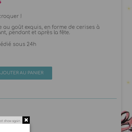
s
croquer !
tte au goût exquis, en forme de cerises à
nt, pendant et après la fête.
pédié sous 24h
AJOUTER AU PANIER
ot show again.