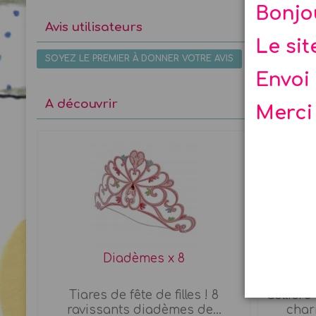
Bonjo
Avis utilisateurs
Le si
SOYEZ LE PREMIER À DONNER VOTRE AVIS
Envoi 
A découvrir
Merci
tions
Diadèmes x 8
Atelie
te
Tiares de fête de filles ! 8
Colliers
ravissants diadèmes de...
char