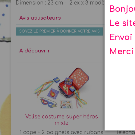
Dimension : 23 cm - 2 ex x 3 modèles différen
Bonjo
Avis utilisateurs
Le si
SOYEZ LE PREMIER À DONNER VOTRE AVIS
Envoi 
Merci
A découvrir
Valise costume super héros
Diplô
mixte
1 cape + 2 poignets avec rubans
Téléch