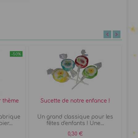
-50%
r thème
Sucette de notre enfance !
Su
Fabrique
Un grand classique pour les
E
er...
fêtes d'enfants ! Une...
0,30 €