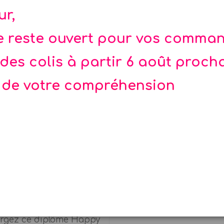
ts
ur,
te reste ouvert pour vos comma
des colis à partir 6 août proch
 de votre compréhension
mes Super Héros x 2 à
imprimer
argez ce diplôme Happy