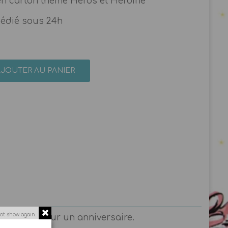
n carton thème Héros et Héroïne
pédié sous 24h
AJOUTER AU PANIER
ot show again.
aventures pour un anniversaire.