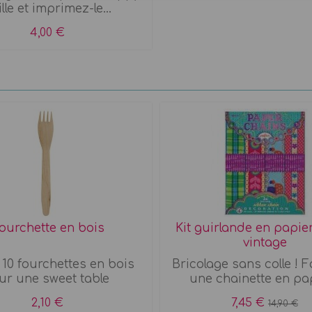
lle et imprimez-le...
4,00 €
ourchette en bois
Kit guirlande en papie
vintage
 10 fourchettes en bois
Bricolage sans colle ! 
ur une sweet table
une chainette en papi
2,10 €
7,45 €
14,90 €