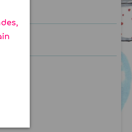
ndes,
ain