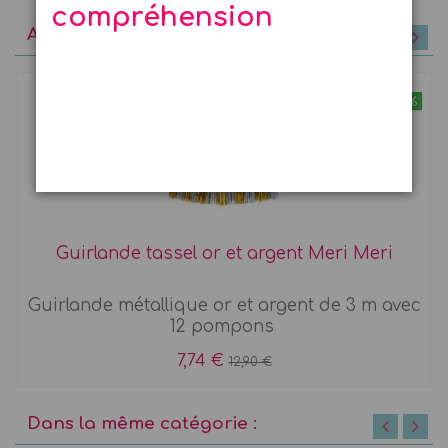
compréhension
A découvrir
-40%
Guirlande tassel or et argent Meri Meri
Guirlande métallique or et argent de 3 m avec
12 pompons
7,74 €
12,90 €
Dans la même catégorie :