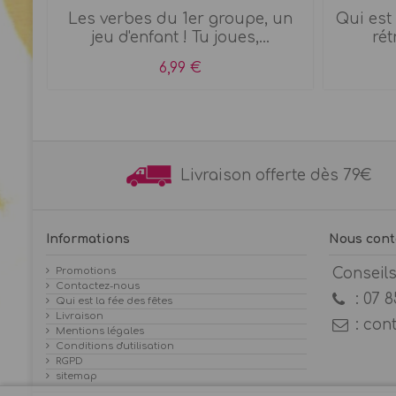
rs
Les verbes du 1er groupe, un
Qui est 
jeu d'enfant ! Tu joues,...
rét
6,99 €
Livraison offerte dès 7
Informations
Nous cont
Promotions
Conseil
Contactez-nous
:
07 8
Qui est la fée des fêtes
Livraison
:
con
Mentions légales
Conditions d'utilisation
RGPD
sitemap