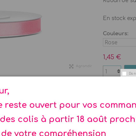
Ruban de sat
En stock ex
Couleurs:
1,45 €
Agrandir
Do n
ur,
te reste ouvert pour vos comma
des colis à partir 18 août proc
rose clair, rose bonbon, mauve, fuchsia, rouge, ble
 de votre compréhension