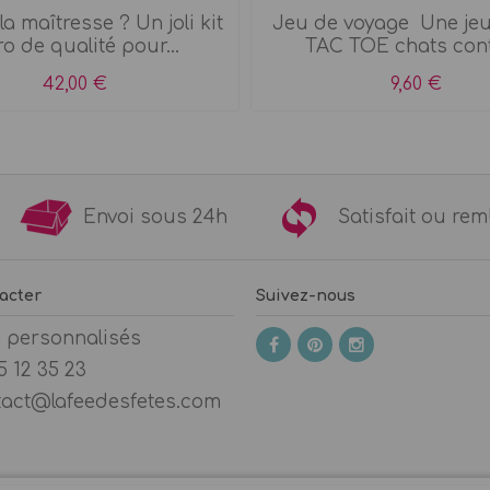
la maîtresse ? Un joli kit
Jeu de voyage Une jeu
ro de qualité pour...
TAC TOE chats contr
42,00 €
9,60 €
9€
Envoi sous 24h
Satisfait ou 
acter
Suivez-nous
s personnalisés
5 12 35 23
tact@lafeedesfetes.com