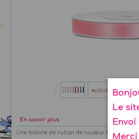
Bonjo
Le si
En savoir plus
Envoi 
Une bobine de ruban de couleur beige, pêche, 
Merci