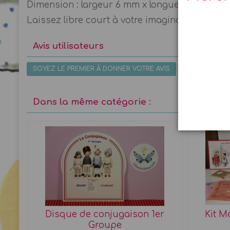
Dimension : largeur 6 mm x longueur 25 m
Laissez libre court à votre imagination et créa
Avis utilisateurs
SOYEZ LE PREMIER À DONNER VOTRE AVIS
Dans la même catégorie :
lanc
Disque de conjugaison 1er
Kit M
Groupe