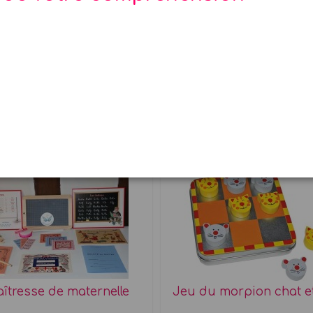
tivité ! La Fée
aîtresse de maternelle
Jeu du morpion chat e