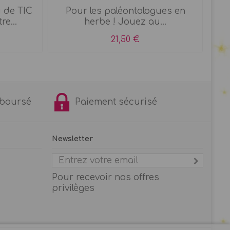
 de TIC
Pour les paléontologues en
T
e...
herbe ! Jouez au...
21,50 €
remboursé
Paiement sécurisé
Newsletter
Pour recevoir nos offres
privilèges