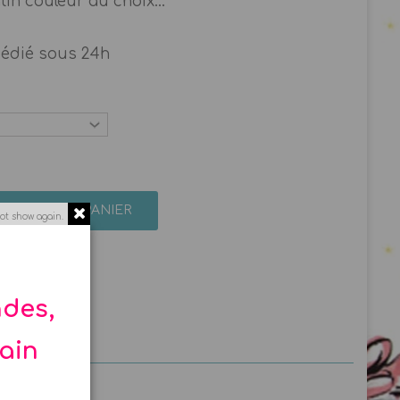
in couleur au choix...
pédié sous 24h
AJOUTER AU PANIER
ot show again.
ndes,
hain
u ou noir