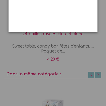
24 pailles rayées bleu et blanc
Sweet table, candy bar, fêtes d'enfants, ...
Paquet de...
4,20 €
Dans la même catégorie :