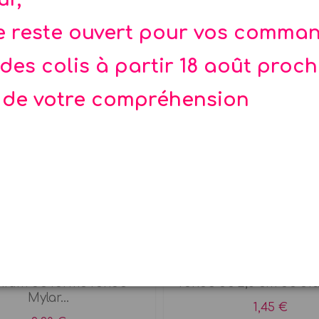
te reste ouvert pour vos comma
des colis à partir 18 août proc
 de votre compréhension
on rond Mylar fuchsia
Confettis ronds fuc
 & Hélium Ballon en
Sachet de 15 g de con
nium de forme ronde -
ronds de 2,5 cm de dia
Mylar...
1,45 €