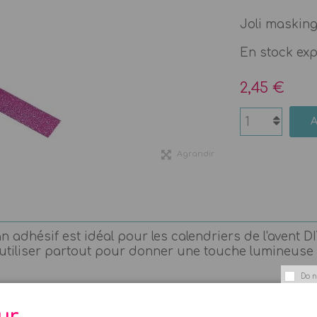
Joli masking
En stock ex
2,45 €
Agrandir
ban adhésif est idéal pour les calendriers de l'avent 
. A utiliser partout pour donner une touche lumineuse
Do n
ur,