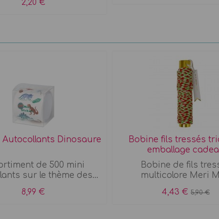
2,20 €
 Autocollants Dinosaure
Bobine fils tressés tr
emballage cade
rtiment de 500 mini
Bobine de fils tres
lants sur le thème des...
multicolore Meri M
8,99 €
4,43 €
5,90 €