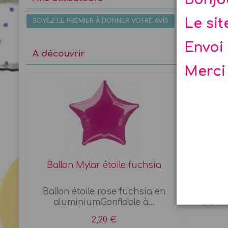
Le si
SOYEZ LE PREMIER À DONNER VOTRE AVIS
Envoi 
A découvrir
Merci
Ballon Mylar étoile fuchsia
Ball
 ...
Ballon étoile rose fuchsia en
Air
aluminiumGonflable à...
alumi
2,20 €