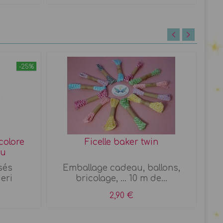
-25%
icolore
Ficelle baker twin
au
sés
Emballage cadeau, ballons,
Si
eri
bricolage, ... 10 m de...
2,90 €