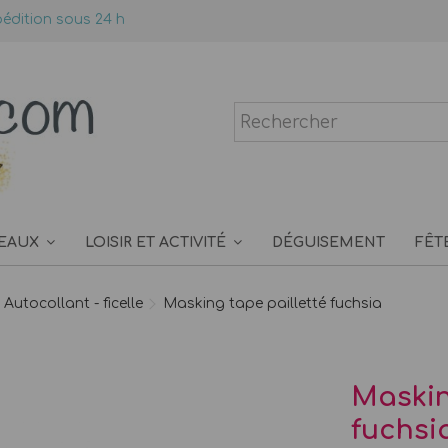
édition sous 24 h
EAUX
LOISIR ET ACTIVITÉ
DÉGUISEMENT
FÊT
Autocollant - ficelle
Masking tape pailletté fuchsia
Maskin
fuchsi