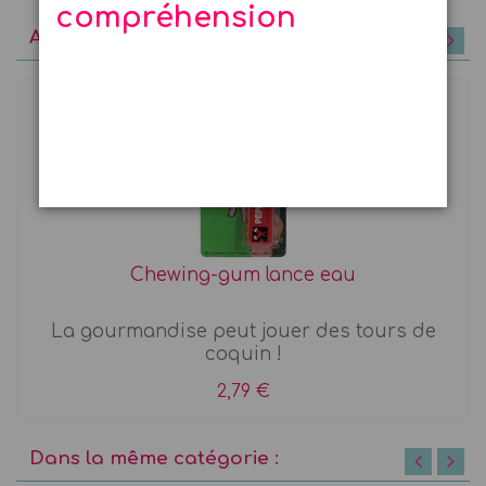
compréhension
A découvrir
Chewing-gum lance eau
La gourmandise peut jouer des tours de
coquin !
2,79 €
Dans la même catégorie :