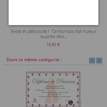
Harnais de cheval Ponyleine
Testé et plébiscité ! Ce harnais fait fureur
auprès des...
14,90 €
Dans la même catégorie :