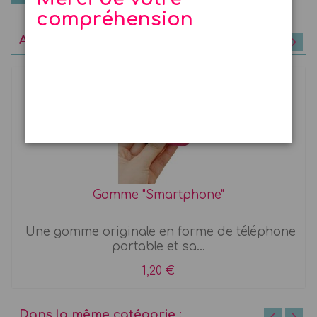
compréhension
A découvrir
Gomme "Smartphone"
Une gomme originale en forme de téléphone
portable et sa...
1,20 €
Dans la même catégorie :