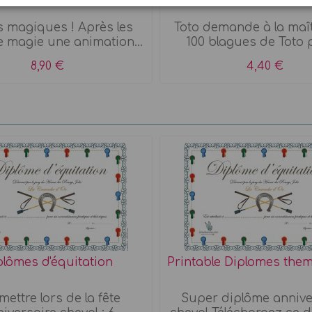
 magiques ! Après les
Toto demande à la maît
e magie une animation...
100 blagues de Toto p
8,90 €
4,40 €
plômes d'équitation
Printable Diplomes them
mettre lors de la fête
Super diplôme annive