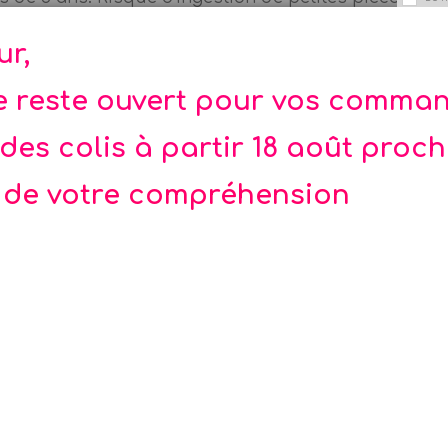
ur,
te reste ouvert pour vos comma
des colis à partir 18 août proc
 de votre compréhension
Rupture de stock
hotobooth magie
100 Nouvelles Blagues 