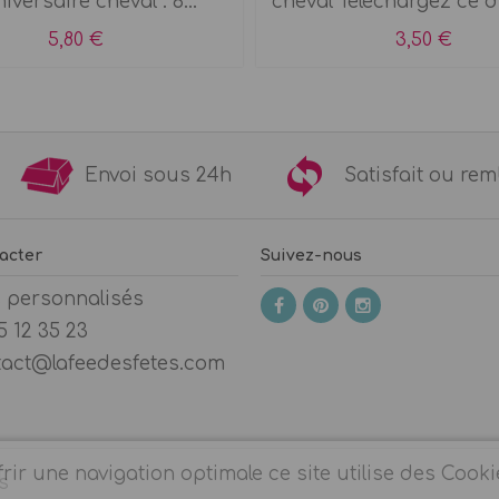
iversaire cheval : 6...
cheval Téléchargez ce di
5,80 €
3,50 €
9€
Envoi sous 24h
Satisfait ou 
acter
Suivez-nous
s personnalisés
5 12 35 23
tact@lafeedesfetes.com
rir une navigation optimale ce site utilise des Cooki
s