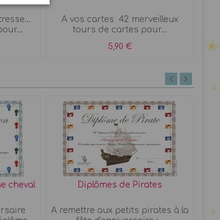
resse...
A vos cartes 42 merveilleux
A
our...
tours de cartes pour...
ma
5,90 €
e cheval
Diplômes de Pirates
P
rsaire
A remettre aux petits pirates à la
A r