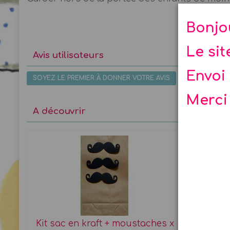
Bonjo
Le si
Avis utilisateurs
Envoi 
SOYEZ LE PREMIER À DONNER VOTRE AVIS
Merci
A découvrir
Kit sac en kraft + moustaches x
P