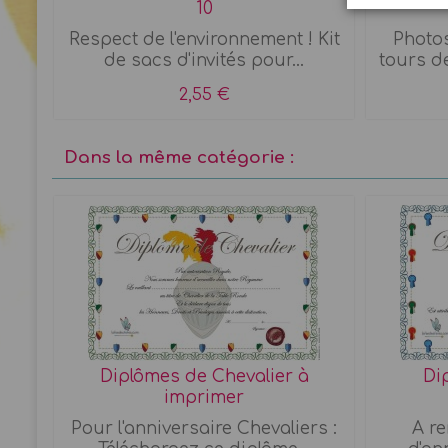
10
.
Respect de l'environnement ! Kit
Photos
..
de sacs d'invités pour...
tours d
2,55 €
Dans la même catégorie :
Diplômes de Chevalier à
Di
imprimer
et
Pour l'anniversaire Chevaliers :
A re