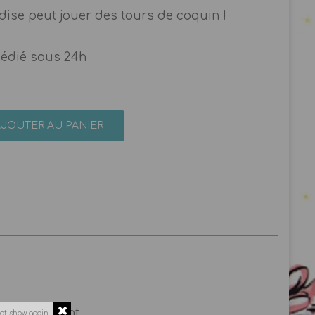
ise peut jouer des tours de coquin !
pédié sous 24h
AJOUTER AU PANIER
d’étouffement.
ot show again.