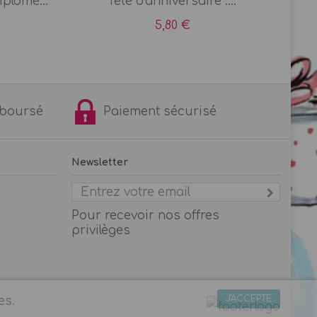
plôme...
fête d'anniversaire :...
5,80 €
remboursé
Paiement sécurisé
Newsletter
Pour recevoir nos offres
privilèges
J'ACCEPTE
es.