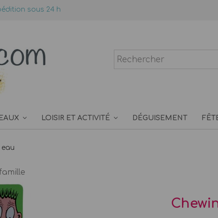
édition sous 24 h
EAUX
LOISIR ET ACTIVITÉ
DÉGUISEMENT
FÊT
 eau
famille
Chewi