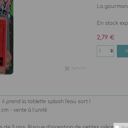
La gourmand
En stock ex
2,79 €
Agrandir
prend la tablette splash l'eau sort !
cm - vente à l'unité
 de 3 ans. Risque d'ingestion de petites pièces ou 
Do n