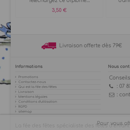
Téléchargez ce diplôme...
d'ann
3,50 €
Livraison offerte dès 7
Informations
Nous cont
Promotions
Conseil
Contactez-nous
:
07 8
Qui est la fée des fêtes
Livraison
:
con
Mentions légales
Conditions d'utilisation
RGPD
sitemap
Pour vous off
La fée des fêtes spécialiste des fêtes d’enfant