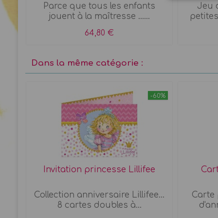
Parce que tous les enfants
Jeu d
jouent à la maîtresse ......
petite
64,80 €
Dans la même catégorie :
-60%
 x 8
Invitation princesse Lillifee
Cart
e
Collection anniversaire Lillifee...
Carte 
8 cartes doubles à...
d'an