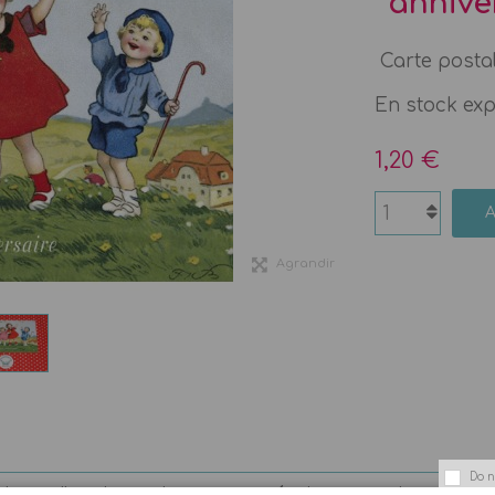
annive
Carte postale
En stock ex
1,20 €
Agrandir
Do n