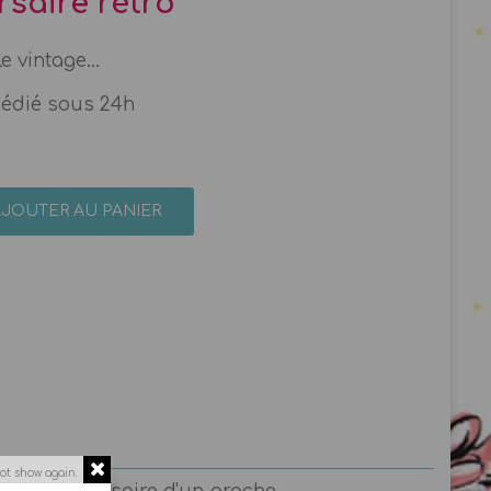
rsaire rétro
 vintage...
pédié sous 24h
AJOUTER AU PANIER
ot show again.