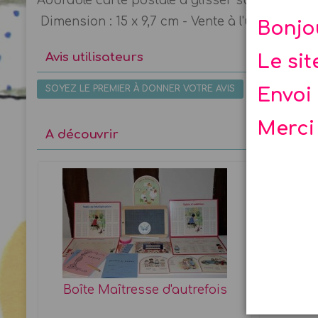
Adorable carte postale à glisser sur un joli c
Dimension : 15 x 9,7 cm - Vente à l'unité - Im
Bonjo
Avis utilisateurs
Le si
SOYEZ LE PREMIER À DONNER VOTRE AVIS
Envoi 
Merci
A découvrir
Boîte Maîtresse d'autrefois
jeu 