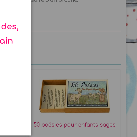
 de l'anniversaire d'un proche.
ndes,
hain
s
50 poésies pour enfants sages