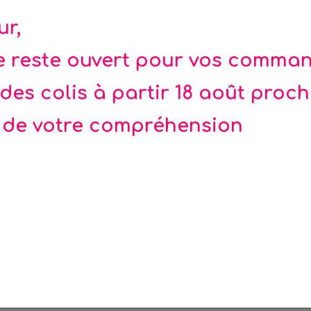
adeau d'anniversaire ou pour écrire un petit mot lors
pression en France
ur,
te reste ouvert pour vos comma
des colis à partir 18 août proc
 de votre compréhension
de pêche aux canards
12 jolis coloriage