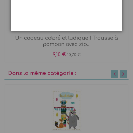
Trousse Llima Lama
Un cadeau coloré et ludique ! Trousse à
pompon avec zip...
9,10 €
10,70 €
Dans la même catégorie :