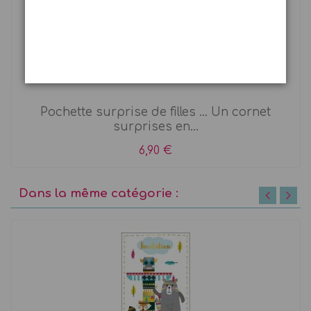
Cône surprise Licorne
Pochette surprise de filles ... Un cornet
surprises en...
6,90 €
Dans la même catégorie :