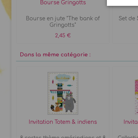
Bourse Gringotts
Co
Bourse en jute "The bank of
Set de 
Gringotts"
2,45 €
Dans la même catégorie :
 x 8
Invitation Totem & indiens
Invit