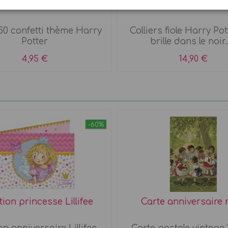
nfetti Harry Potter
Atelier colliers Felix F
50 confetti thème Harry
Colliers fiole Harry Po
Potter
brille dans le noir...
4,95 €
14,90 €
-60%
ation princesse Lillifee
Carte anniversaire 