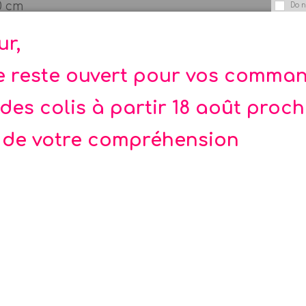
20 cm
Do n
, fioles, photobooth, guirlande...
ur,
te reste ouvert pour vos comma
des colis à partir 18 août proc
 de votre compréhension