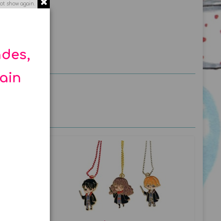
ot show again.
ndes,
hain