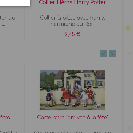
elicis
Collier Héros Harry Potter
tter qui
Collier à billes avec harry,
...
hermione ou Ron
2,45 €
rétro
Carte rétro "arrivée à la fête"