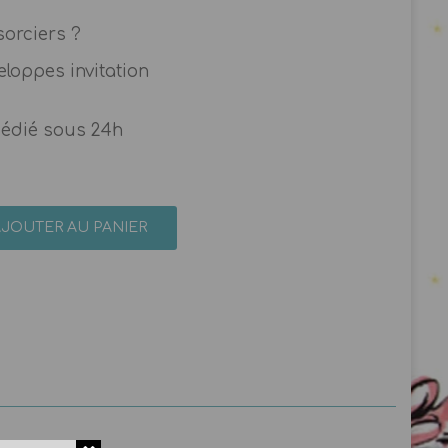
sorciers ?
eloppes invitation
pédié sous 24h
AJOUTER AU PANIER