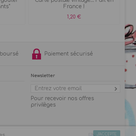
"goûter
Carte postale vintage... Fait en
ants"
France !
1,20 €
remboursé
Paiement sécurisé
Newsletter
Pour recevoir nos offres
privilèges
J'ACCEPTE
es.