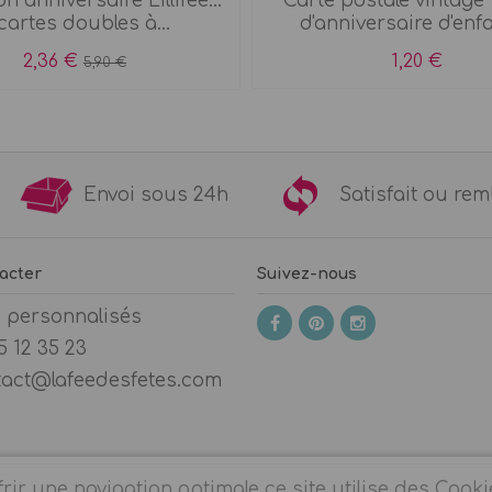
on anniversaire Lillifee...
Carte postale vintage 
cartes doubles à...
d'anniversaire d'enf
2,36 €
1,20 €
5,90 €
9€
Envoi sous 24h
Satisfait ou 
acter
Suivez-nous
s personnalisés
5 12 35 23
tact@lafeedesfetes.com
rir une navigation optimale ce site utilise des Cooki