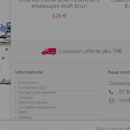
e
8 cartes thème amérindiens et 8
Collecti
enveloppes kraft brun
8 
6,20 €
Livraison offerte dès 7
Informations
Nous cont
Promotions
Conseil
Contactez-nous
:
07 8
Qui est la fée des fêtes
Livraison
:
con
Mentions légales
Conditions d'utilisation
RGPD
sitemap
Pour vous off