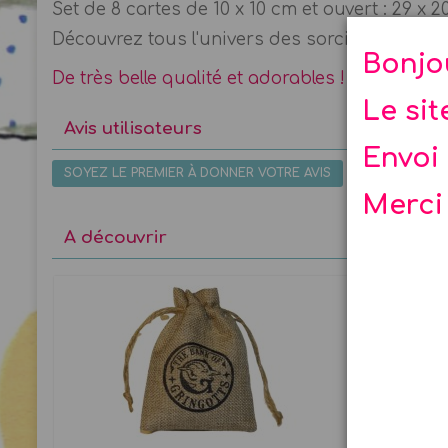
Set de 8 cartes de 10 x 10 cm et ouvert : 29 x 
Découvrez tous l'univers des sorciers : Colliers
Bonjo
De très belle qualité et adorables ! La Fée
Le si
Avis utilisateurs
Envoi 
SOYEZ LE PREMIER À DONNER VOTRE AVIS
Merci
A découvrir