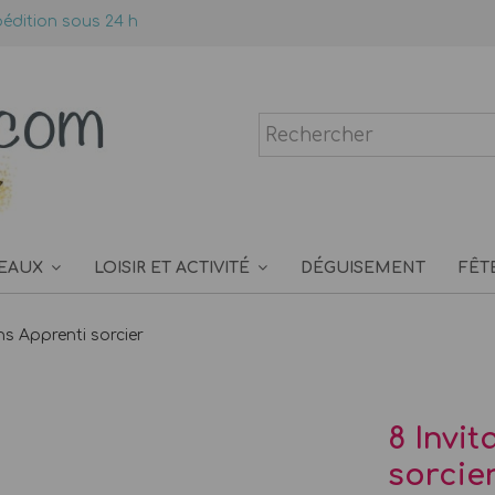
édition sous 24 h
EAUX
LOISIR ET ACTIVITÉ
DÉGUISEMENT
FÊT
ons Apprenti sorcier
8 Invit
sorcie