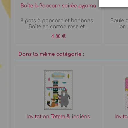
ses
Boîte à Popcorn soirée pyjama
ries
8 pots à popcorn et bonbons
Boule 
Boîte en carton rose et...
bril
4,80 €
Dans la même catégorie :
 x 8
Invitation Totem & indiens
Invit