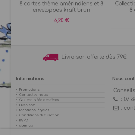
e
8 cartes thème amérindiens et 8
Collecti
enveloppes kraft brun
8 
6,20 €
Livraison offerte dès 7
Informations
Nous cont
Promotions
Conseil
Contactez-nous
:
07 8
Qui est la fée des fêtes
Livraison
:
con
Mentions légales
Conditions d'utilisation
RGPD
sitemap