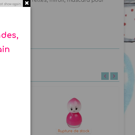
s, gloss, barrettes, miroir, mascara pour
ot show again.
ndes,
ain
Rupture de stock