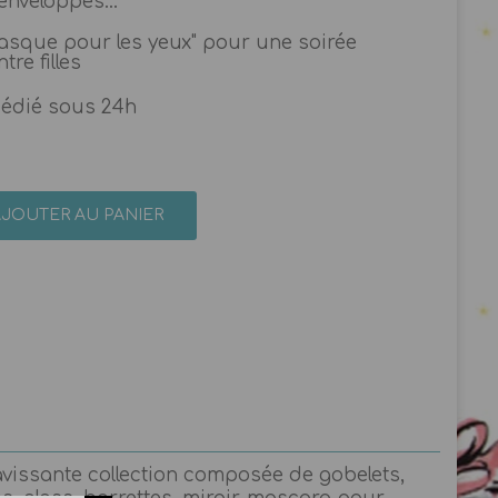
enveloppes...
Masque pour les yeux" pour une soirée
tre filles
pédié sous 24h
AJOUTER AU PANIER
 ravissante collection composée de gobelets,