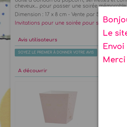
boîte à bonbon ou popcorn, serviettes et compl
cheveux... pour passer une soirée mémorable 
Dimension : 17 x 8 cm - Vente par 5 avec enve
Bonjo
Invitations pour une soirée pour se faire dorl
Le si
Avis utilisateurs
Envoi 
SOYEZ LE PREMIER À DONNER VOTRE AVIS
Merci
A découvrir