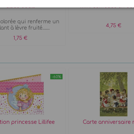
Gloss boule
Mini coiffeuse en bo
colorée qui renferme un
4,75 €
lant à lèvre fruité......
1,75 €
-60%
ation princesse Lillifee
Carte anniversaire 