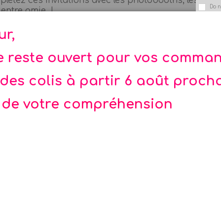
étez ces invitations avec les photobooths, les verni
Do n
entre amie !
loppes
ur,
oter et s'amuser entre copines ! La Fée
te reste ouvert pour vos comma
des colis à partir 6 août proch
 de votre compréhension
Rupture de stock