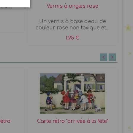
is DIY
Vernis à ongles rose
Mi
Un vernis à base d'eau de
Une
couleur rose non toxique et...
1,95 €
rétro
Carte rétro "arrivée à la fête"