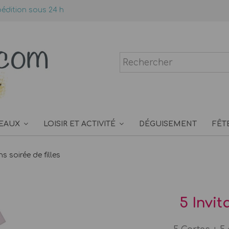
édition sous 24 h
EAUX
LOISIR ET ACTIVITÉ
DÉGUISEMENT
FÊT
ns soirée de filles
5 Invit