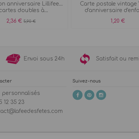
on anniversaire Lillifee...
Carte postale vintage 
cartes doubles à...
d'anniversaire d'enf
2,36 €
1,20 €
5,90 €
9€
Envoi sous 24h
Satisfait ou 
acter
Suivez-nous
s personnalisés
5 12 35 23
tact@lafeedesfetes.com