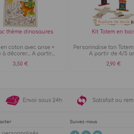
Rupture de stock
sac thème dinosaures
Kit Totem en boi
en coton avec anse +
Personnalise ton Totem
 à décorer... A partir...
A partir de 4/5 a
3,50 €
2,90 €
9€
Envoi sous 24h
Satisfait ou 
acter
Suivez-nous
s personnalisés