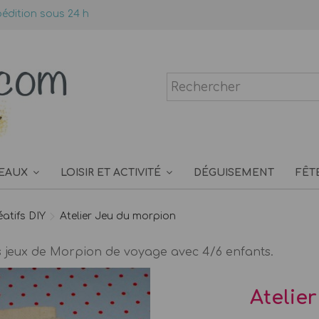
édition sous 24 h
EAUX
LOISIR ET ACTIVITÉ
DÉGUISEMENT
FÊT
éatifs DIY
Atelier Jeu du morpion
es jeux de Morpion de voyage avec 4/6 enfants.
Atelie