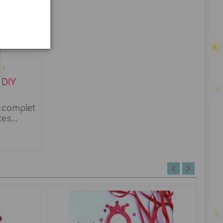
-20%
 DIY
t complet
es...