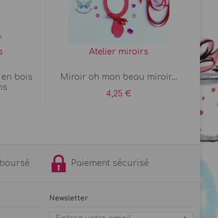
s
Atelier miroirs
 en bois
Miroir oh mon beau miroir...
Per
ns
4,25 €
remboursé
Paiement sécurisé
Newsletter