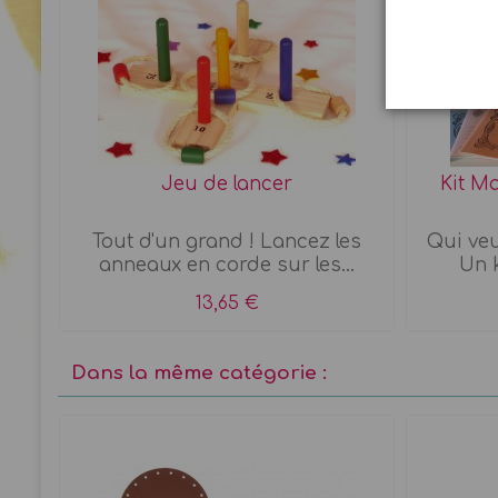
Jeu de lancer
Kit Ma
Tout d'un grand ! Lancez les
Qui veu
anneaux en corde sur les...
Un k
13,65 €
Dans la même catégorie :
-20%