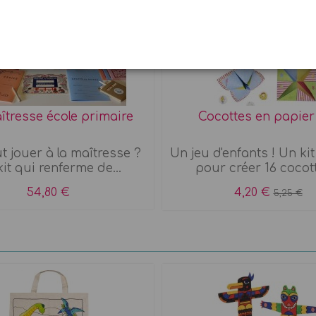
îtresse école primaire
Cocottes en papier
t jouer à la maîtresse ?
Un jeu d'enfants ! Un ki
it qui renferme de...
pour créer 16 cocott
54,80 €
4,20 €
5,25 €