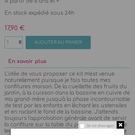
A partir de 6 ans et +
En stock expédié sous 24h
17,90 €
AJOUTER AU PANIER
En savoir plus
L'idée de vous proposer ce kit m'est venue
naturellement puisque je fais toutes mes
confitures maison. De la cueillette des fruits du
jardin, à la cuisson dans la bassine en cuivre de
ma grand-mère jusqu'à la phase incontournable
de test par les enfants en léchant les ustensiles
et en raclant le fond de la bassine. J'attends
toujours l'approbation générale avant de servir
la confiture sur la table du petit déjeuner dès le
Do not show again.
lendemain. Le seul problème c'est que le pot se